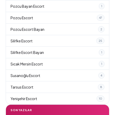
Pozcu Bayan Escort
1
Pozcu Escort
47
Pozcu Escort Bayan
2
Silifke Escort
25
Silifke Escort Bayan
1
Sıcak Mersin Escort
1
Susanoğlu Escort
4
Tarsus Escort
8
Yenişehir Escort
10
SON YAZILAR