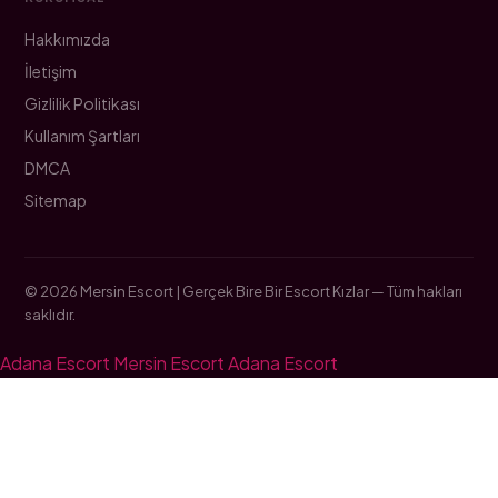
Hakkımızda
İletişim
Gizlilik Politikası
Kullanım Şartları
DMCA
Sitemap
© 2026 Mersin Escort | Gerçek Bire Bir Escort Kızlar — Tüm hakları
saklıdır.
Adana Escort
Mersin Escort
Adana Escort