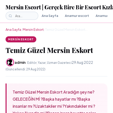
Mersin Escort | Gerçek Bire Bir Escort Kızl
Ana Sayfa
Anamur escort
Anamur Es
Ana Sayfa
/
Mersin Eskort
/
Temiz Güzel Mersin Eskort…
MERSIN ESKORT
Temiz Güzel Mersin Eskort
admin
29 Aug 2022
· Editör, Yazar, Uzman Gazeteci
(Güncellendi: 29 Aug 2022)
Temiz Güzel Mersin Eskort Aradığın şey ne?
GELECEĞİN Mİ ?Başka hayatlar mı ?Başka
insanlar mı ?Uzaktakiler mi ?Yakındakiler mi ?