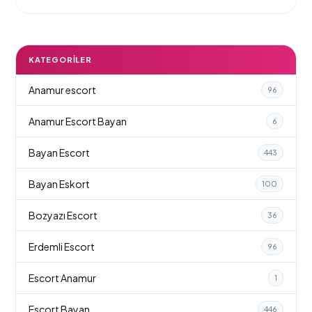
KATEGORILER
Anamur escort
96
Anamur Escort Bayan
6
Bayan Escort
443
Bayan Eskort
100
Bozyazı Escort
36
Erdemli Escort
96
Escort Anamur
1
Escort Bayan
446