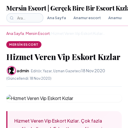
Mersin Escort | Gerçek Bire Bir Escort Kızl
Ana Sayfa
Anamur escort
Anamur Es
Ana Sayfa
/
Mersin Escort
/
Hizmet Veren Vip Eskort Kızlar…
MERSIN ESCORT
Hizmet Veren Vip Eskort Kızlar
admin
18 Nov 2020
· Editör, Yazar, Uzman Gazeteci
(Güncellendi: 18 Nov 2020)
Hizmet Veren Vip Eskort Kızlar. Çok fazla