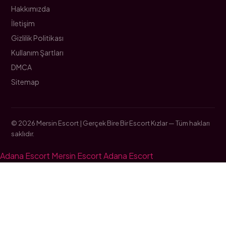
Hakkımızda
İletişim
Gizlilik Politikası
Kullanım Şartları
DMCA
Sitemap
© 2026 Mersin Escort | Gerçek Bire Bir Escort Kızlar — Tüm hakları
saklıdır.
Adana Escort
Mersin Escort
Adana Escort