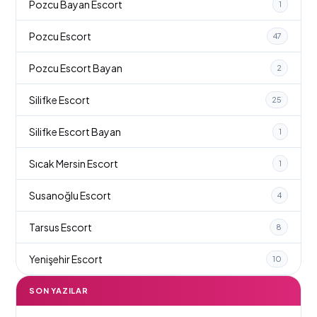
Pozcu Bayan Escort
1
Pozcu Escort
47
Pozcu Escort Bayan
2
Silifke Escort
25
Silifke Escort Bayan
1
Sıcak Mersin Escort
1
Susanoğlu Escort
4
Tarsus Escort
8
Yenişehir Escort
10
SON YAZILAR