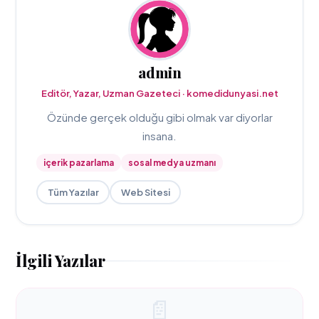
admin
Editör, Yazar, Uzman Gazeteci · komedidunyasi.net
Özünde gerçek olduğu gibi olmak var diyorlar
insana.
içerik pazarlama
sosal medya uzmanı
Tüm Yazılar
Web Sitesi
İlgili Yazılar
📄