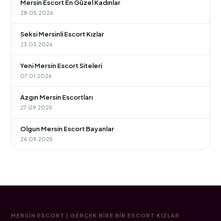
Mersin Escort En Güzel Kadınlar
28.05.2026
Seksi Mersinli Escort Kızlar
23.03.2026
Yeni Mersin Escort Siteleri
07.01.2026
Azgın Mersin Escortları
27.09.2025
Olgun Mersin Escort Bayanlar
26.09.2025
MERSIN ESCORT | GERÇEK BIRE BIR ESCORT KIZLAR